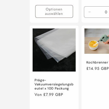
Optionen
auswählen
Verringer
die
Menge
für
Default
Title
Kochbrenner
Normaler
£14.95 GBP
Preis
Präge-
Vakuumversiegelungsb
eutel x 100 Packung
Normaler
Von £7.99 GBP
Preis