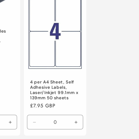
Title
les
-
4 per A4 Sheet, Self
Adhesive Labels,
Laser/Inkjet 99.1mm x
139mm 50 sheets
Normaler
£7.95 GBP
Preis
Erhöhe
Verringere
Erhöhe
die
die
die
Menge
Menge
Menge