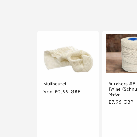
a
t
e
g
o
r
Mullbeutel
Butchers #5 
Twine (Schnu
Normaler
Von £0.99 GBP
Meter
i
Preis
Normaler
£7.95 GBP
Preis
e
: