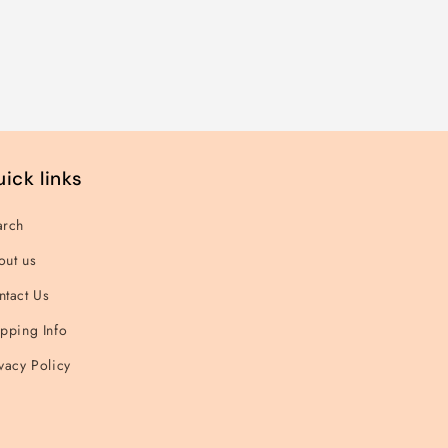
für
für
für
Default
Default
Default
Title
Title
Title
ick links
arch
out us
ntact Us
pping Info
vacy Policy