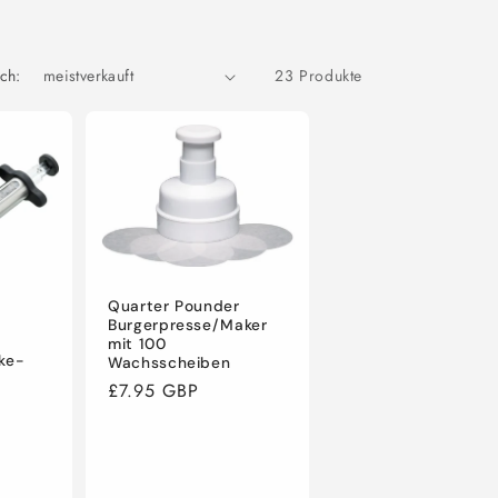
e
ch:
23 Produkte
Quarter Pounder
Burgerpresse/Maker
mit 100
ake-
Wachsscheiben
Normaler
£7.95 GBP
Preis