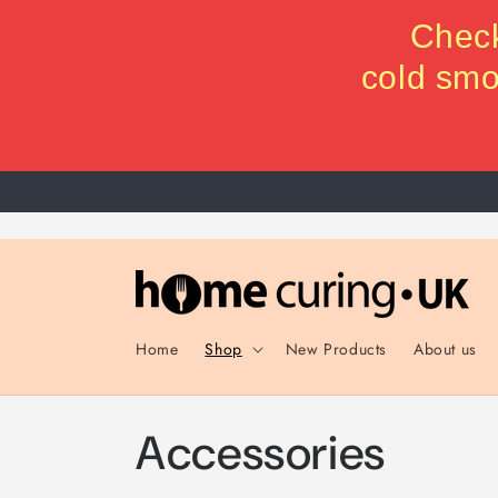
Direkt
zum
Check
Inhalt
cold smo
Home
Shop
New Products
About us
K
Accessories