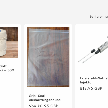
e
g
i
Sortieren na
o
n
Soft
r) – 300
Edelstahl-Salzl
Injektor
Normaler
£13.95 GBP
Preis
Grip-Seal
Aushärtungsbeutel
Normaler
Von £0.95 GBP