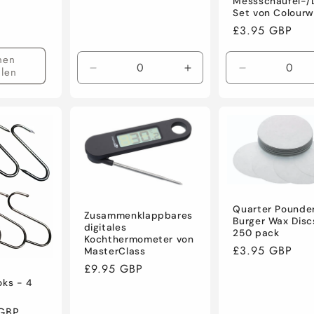
Messschaufel-/L
Set von Colourw
Normaler
£3.95 GBP
Preis
nen
len
Verringere
Erhöhe
Verringere
die
die
die
Menge
Menge
Menge
für
für
für
Default
Default
Default
Title
Title
Title
Quarter Pounde
Zusammenklappbares
Burger Wax Disc
digitales
250 pack
Kochthermometer von
Normaler
£3.95 GBP
MasterClass
Preis
Normaler
£9.95 GBP
oks - 4
Preis
GBP