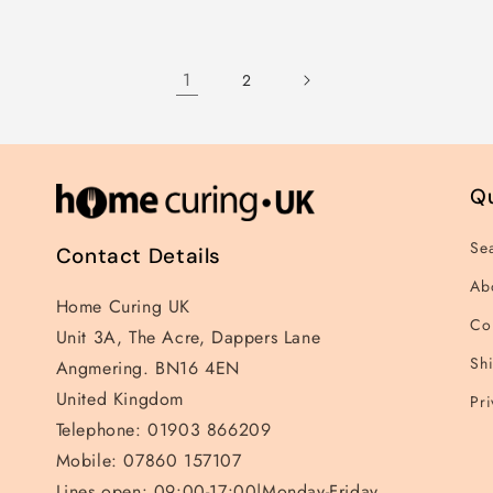
für
für
für
für
Default
Default
Default
Default
Title
Title
Title
Title
1
2
Qu
Se
Contact Details
Ab
Home Curing UK
Co
Unit 3A, The Acre, Dappers Lane
Shi
Angmering. BN16 4EN
United Kingdom
Pri
Telephone: 01903 866209
Mobile: 07860 157107
Lines open: 09:00-17:00|Monday-Friday