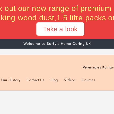
 out our new range of premium
king wood dust,1.5 litre packs o
Take a look
Welcome to Surfy's Home Curing UK
L
a
Our History
Contact Us
Blog
Videos
Courses
n
d
/
R