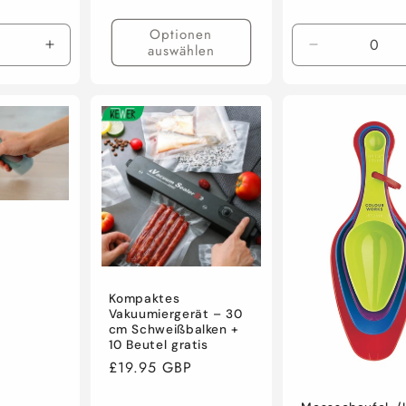
Preis
Optionen
auswählen
e
Erhöhe
Verringere
die
die
Menge
Menge
für
für
Default
Default
Title
Title
Kompaktes
Vakuumiergerät – 30
cm Schweißbalken +
10 Beutel gratis
Normaler
£19.95 GBP
Preis