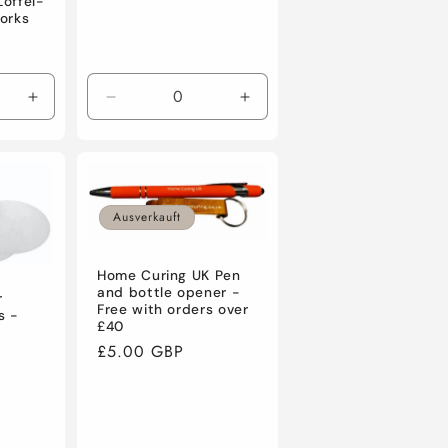
öffel-
orks
Erhöhe
Verringere
Erhöhe
die
die
die
Menge
Menge
Menge
für
für
für
Default
Default
Default
Title
Title
Title
Ausverkauft
Home Curing UK Pen
and bottle opener -
r
Free with orders over
s -
£40
Normaler
£5.00 GBP
Preis