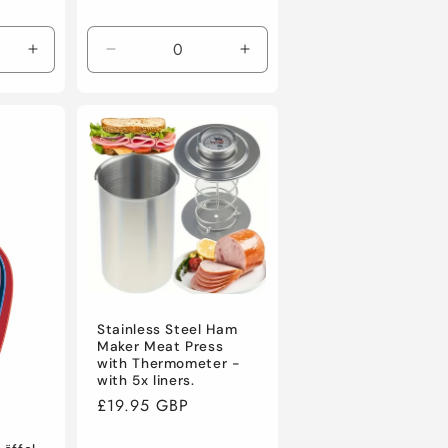
Erhöhe
Verringere
Erhöhe
die
die
die
Menge
Menge
Menge
für
für
für
Default
Default
Default
Title
Title
Title
Stainless Steel Ham
Maker Meat Press
with Thermometer -
with 5x liners.
Normaler
£19.95 GBP
Preis