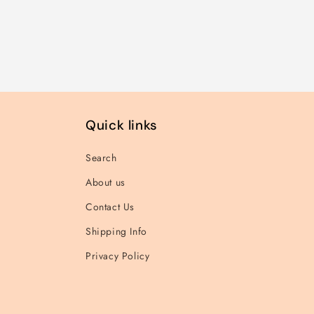
für
für
für
Default
Default
Default
Title
Title
Title
Quick links
Search
About us
Contact Us
Shipping Info
Privacy Policy