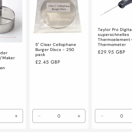
Title
Title
Title
Taylor Pro Digita
superschnelles
Thermoelement
5" Clear Cellophane
Thermometer
Burger Discs - 250
Normaler
£29.95 GBP
nder
pack
e/Maker
Preis
Normaler
£2.45 GBP
ben
Preis
e
Erhöhe
Verringere
Erhöhe
Verringere
die
die
die
die
Menge
Menge
Menge
Menge